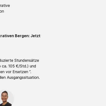
rative
von
rativen Bergen: Jetzt
eduzierte Stundensätze
p ca. 105 €/Std.) und
n vor Ersetzen ”.
llen Ausgangssituation.