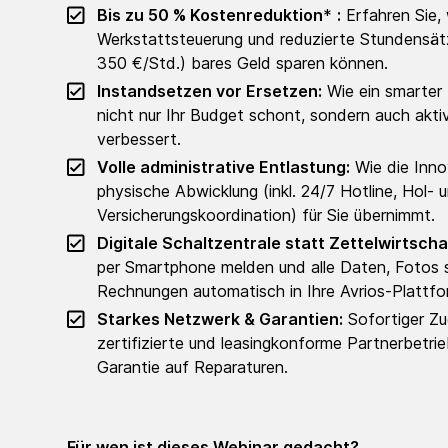
Bis zu 50 % Kostenreduktion
*
:
Erfahren Sie, 
Werkstattsteuerung und reduzierte Stundensätz
350 €/Std.) bares Geld sparen können.
Instandsetzen vor Ersetzen:
Wie ein smarter 
nicht nur Ihr Budget schont, sondern auch akti
verbessert.
Volle administrative Entlastung:
Wie die Inno
physische Abwicklung (inkl. 24/7 Hotline, Hol- 
Versicherungskoordination) für Sie übernimmt.
Digitale Schaltzentrale statt Zettelwirtscha
per Smartphone melden und alle Daten, Fotos 
Rechnungen automatisch in Ihre Avrios-Plattfor
Starkes Netzwerk & Garantien:
Sofortiger Zug
zertifizierte und leasingkonforme Partnerbetr
Garantie auf Reparaturen.
Für wen ist dieses Webinar gedacht?