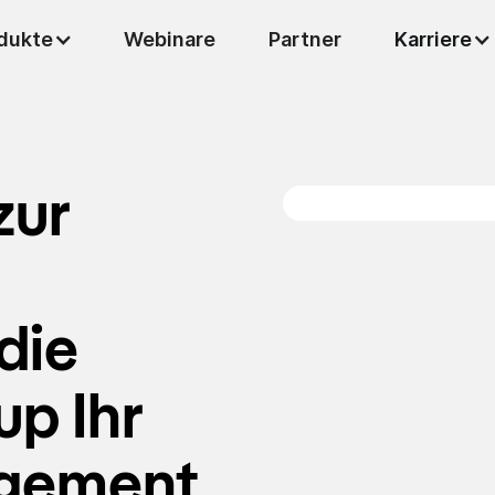
dukte
Karriere
Webinare
Partner
zur
die
up Ihr
gement